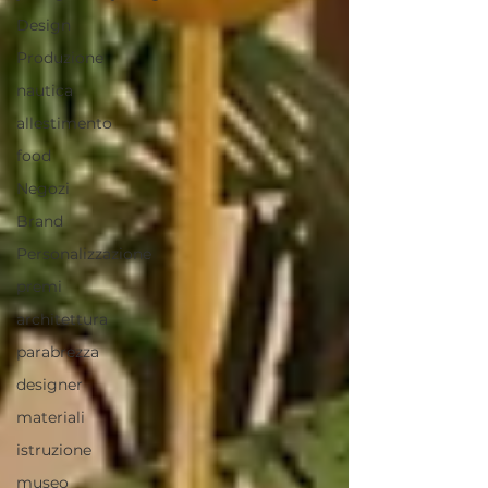
Design
Produzione
nautica
allestimento
food
Negozi
Brand
Personalizzazione
premi
architettura
parabrezza
designer
materiali
istruzione
museo