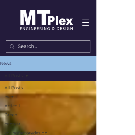
News
All Posts
All Posts
eventi
Articoli
Green
contest
youngfactorydesign