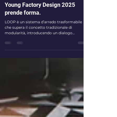
LOOP: il progetto vincitore
Young Factory Design 2025
prende forma.
LOOP è un sistema d’arredo trasformabile
che supera il concetto tradizionale di
modularità, introducendo un dialogo
continuo tra progetto, materia e utilizzo.
Vincitore dello Young Factory Design 2025
promosso da Confindustria Salerno, il
progetto di Eleonora Scudiero prende forma
in MTplex attraverso la lavorazione del
metacrilato piegato. Un unico sistema
composto da due elementi, capace di
adattarsi a diverse configurazioni e di
rispondere alle esigenze degli spazi contemp