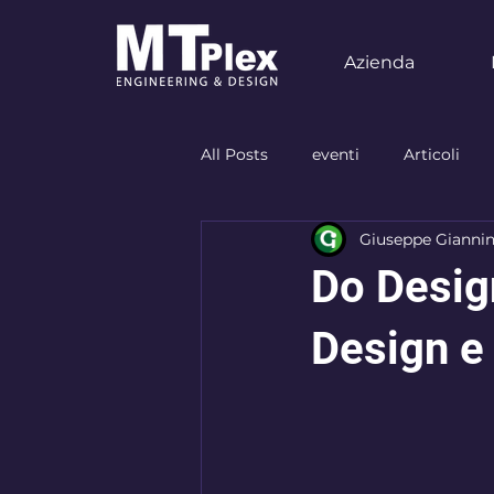
Azienda
All Posts
eventi
Articoli
Giuseppe Giannin
allestimento
food
Neg
Do Design
designer
materiali
ist
Design e 