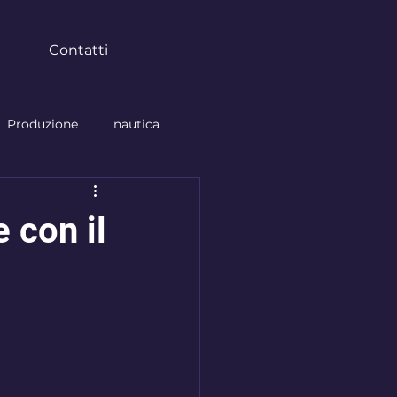
Contatti
Produzione
nautica
tura
parabrezza
 con il
anno nuovo
arte