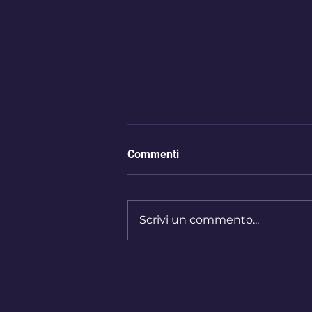
Commenti
Scrivi un commento...
Salerno do Design:
Celebrando l'Eccellenza del
Made in Italy!