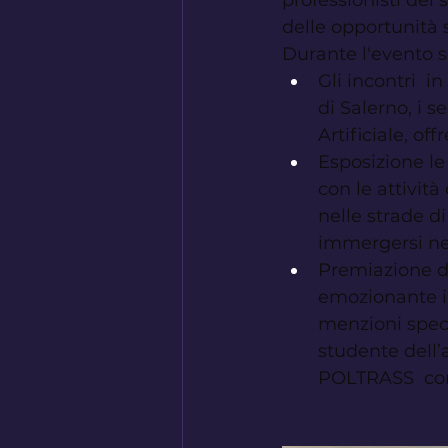
professionisti del s
delle opportunità 
Durante l'evento so
Gli incontri 
di Salerno, i s
Artificiale, of
Esposizione le
con le attivit
nelle strade di 
immergersi nel
Premiazione d
emozionante in 
menzioni speci
studente dell’
POLTRASS  con 