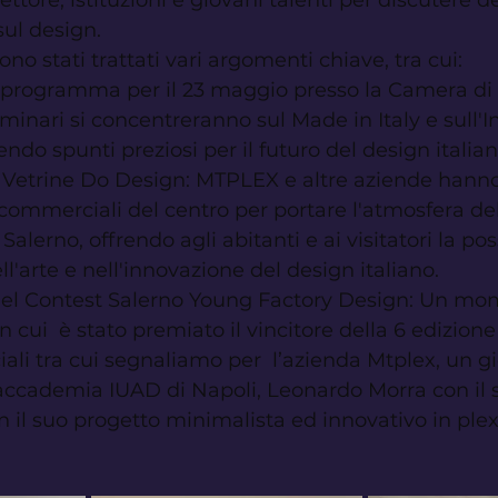
ettore, istituzioni e giovani talenti per discutere de
sul design.
no stati trattati vari argomenti chiave, tra cui:
 in programma per il 23 maggio presso la Camera d
eminari si concentreranno sul Made in Italy e sull'I
frendo spunti preziosi per il futuro del design italian
 Vetrine Do Design: MTPLEX e altre aziende hanno
à commerciali del centro per portare l'atmosfera de
Salerno, offrendo agli abitanti e ai visitatori la poss
l'arte e nell'innovazione del design italiano.
el Contest Salerno Young Factory Design: Un mo
cui  è stato premiato il vincitore della 6 edizione 
ali tra cui segnaliamo per  l’azienda Mtplex, un g
accademia IUAD di Napoli, Leonardo Morra con il 
il suo progetto minimalista ed innovativo in plex