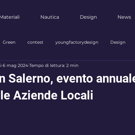
Materiali
Nautica
Design
News
Green
contest
youngfactorydesign
Design
i
6 mag 2024
Tempo di lettura: 2 min
ozi
Brand
Personalizzazione
premi
architet
 Salerno, evento annuale
ruzione
museo
industria
sicurezza
industria
le Aziende Locali