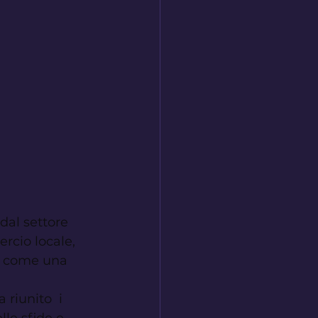
dal settore 
rcio locale, 
o come una 
 riunito  i 