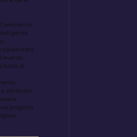
lle sfide e 
i Commercio 
ntelligenza 
o.
 collaborato 
ll'evento 
ibilità di 
mento 
e attribuito 
iovane 
suo progetto 
iglass.