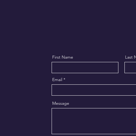
First Name
Last
Email
Message