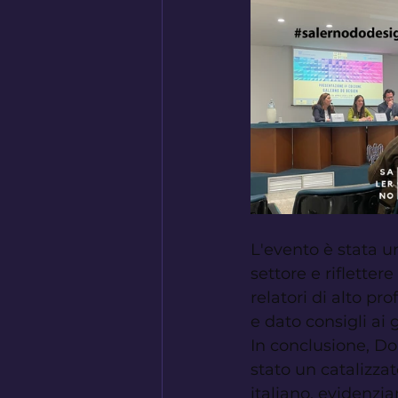
L'evento è stata u
settore e riflette
relatori di alto pr
e dato consigli ai
In conclusione, Do
stato un catalizzat
italiano, evidenzi