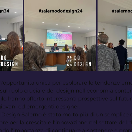
n'opportunità unica per esplorare le tendenze eme
re sul ruolo cruciale del design nell'economia conte
ofilo hanno offerto interessanti prospettive sul futur
 giovani ed emergenti designer.
 Design Salerno è stato molto più di un semplice 
ore per la crescita e l'innovazione nel settore del 
ando l'importanza di continuare a sostenere e pro