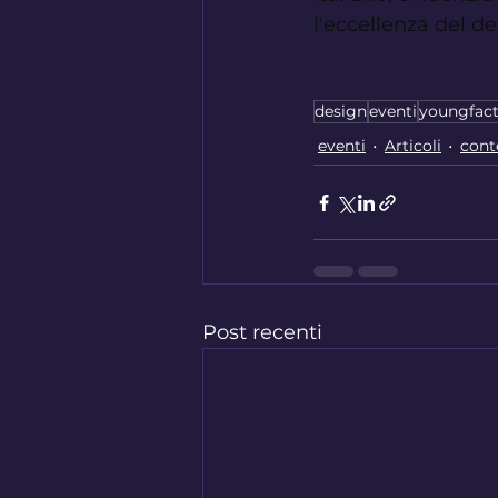
l'eccellenza del de
design
eventi
youngfac
eventi
Articoli
cont
Post recenti