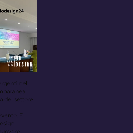
rgenti nel 
mporanea. I 
o del settore 
evento. È 
design 
muovere 