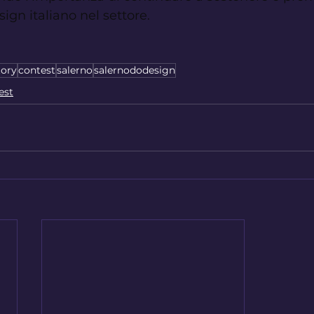
sign italiano nel settore.
tory
contest
salerno
salernododesign
est