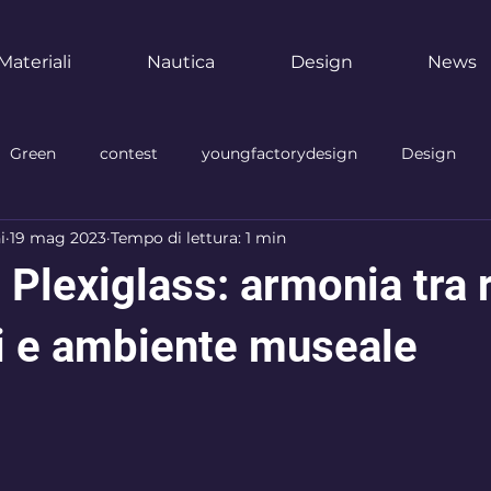
Materiali
Nautica
Design
News
Green
contest
youngfactorydesign
Design
i
19 mag 2023
Tempo di lettura: 1 min
ozi
Brand
Personalizzazione
premi
architet
 Plexiglass: armonia tra r
ruzione
museo
industria
sicurezza
industria
i e ambiente museale