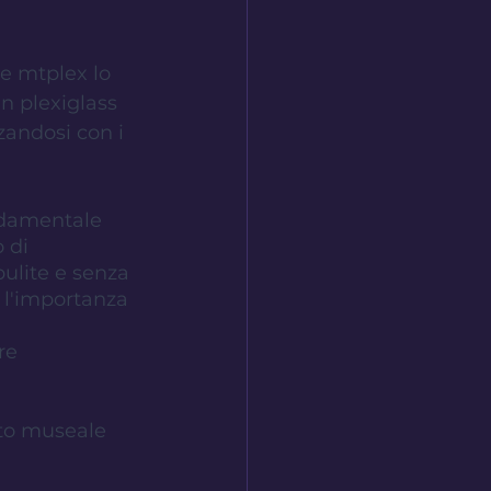
e mtplex lo 
n plexiglass 
zandosi con i 
ondamentale 
 di 
pulite e senza 
 l'importanza 
re 
nto museale 