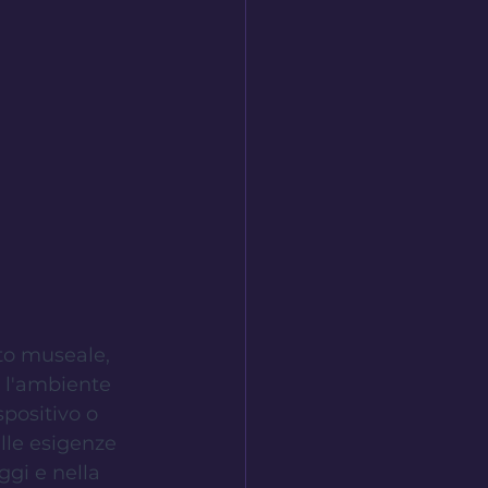
nto museale, 
e l'ambiente 
positivo o 
lle esigenze 
gi e nella 