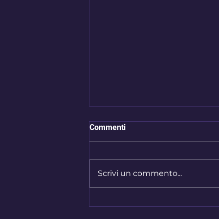
Commenti
Scrivi un commento...
MTplex presenta le nuove
call per lo Young Factory