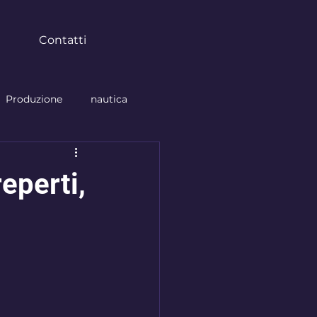
Contatti
Produzione
nautica
tura
parabrezza
eperti,
anno nuovo
arte