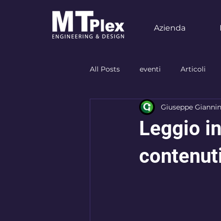
Azienda
All Posts
eventi
Articoli
Giuseppe Giannin
allestimento
food
Neg
Leggio in
designer
materiali
ist
contenut