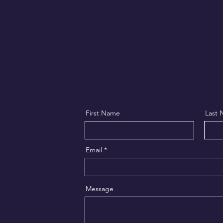
condivisa
pren
First Name
Last
Email
Message