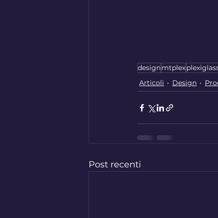
design
mtplex
plexiglas
Articoli
Design
Pro
Post recenti