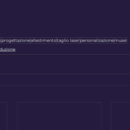
s
progettazione
allestimento
taglio laser
personalizazione
musei
duzione