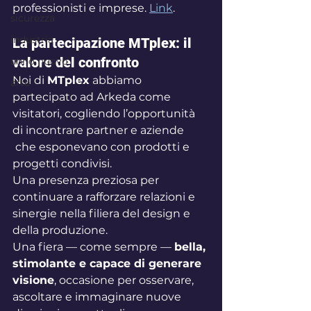
professionisti e imprese. 
Link
.
sicurezza
industria
La partecipazione MTplex: il 
valore del confronto
anno nuovo
Noi di 
MTplex
 abbiamo 
arte
partecipato ad Arkeda come 
visitatori, cogliendo l’opportunità 
di incontrare partner e aziende 
 che esponevano con prodotti e 
progetti condivisi. 
Una presenza preziosa per 
continuare a rafforzare relazioni e 
sinergie nella filiera del design e 
della produzione.
Una fiera — come sempre — 
bella, 
stimolante e capace di generare 
visione
, occasione per osservare, 
ascoltare e immaginare nuove 