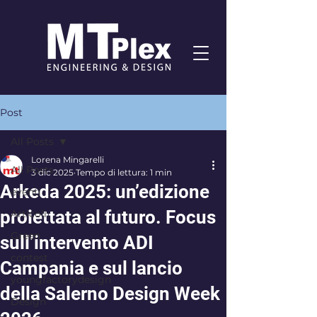
Post
All Posts
Lorena Mingarelli
All Posts
3 dic 2025
Tempo di lettura: 1 min
Arkeda 2025: un’edizione
eventi
proiettata al futuro. Focus
Articoli
Green
sull’intervento ADI
contest
Campania e sul lancio
youngfactorydesign
della Salerno Design Week
Design