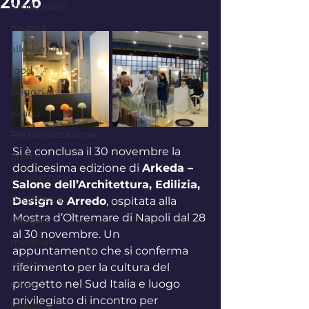
2026
Produzione
nautica
allestimento
food
Negozi
Brand
Personalizzazione
Si è conclusa il 30 novembre la 
premi
dodicesima edizione di 
Arkeda – 
architettura
Salone dell’Architettura, Edilizia, 
parabrezza
Design e Arredo
, ospitata alla 
Mostra d’Oltremare di Napoli dal 28 
designer
al 30 novembre. Un 
materiali
appuntamento che si conferma 
istruzione
riferimento per la cultura del 
progetto nel Sud Italia e luogo 
museo
privilegiato di incontro per 
industria